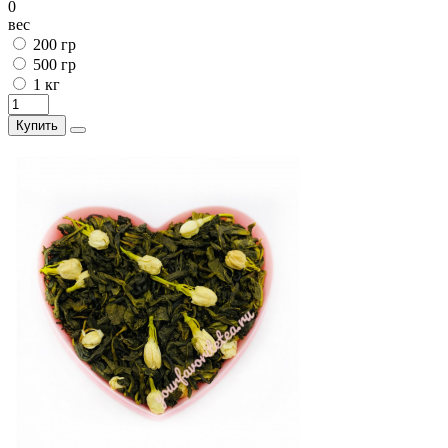
0
вес
200 гр
500 гр
1 кг
Купить