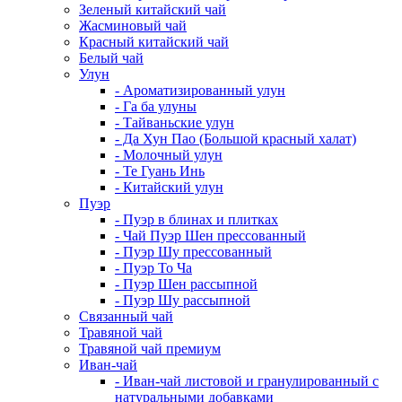
Зеленый китайский чай
Жасминовый чай
Красный китайский чай
Белый чай
Улун
- Ароматизированный улун
- Га ба улуны
- Тайваньские улун
- Да Хун Пао (Большой красный халат)
- Молочный улун
- Те Гуань Инь
- Китайский улун
Пуэр
- Пуэр в блинах и плитках
- Чай Пуэр Шен прессованный
- Пуэр Шу прессованный
- Пуэр То Ча
- Пуэр Шен рассыпной
- Пуэр Шу рассыпной
Связанный чай
Травяной чай
Травяной чай премиум
Иван-чай
- Иван-чай листовой и гранулированный с
натуральными добавками