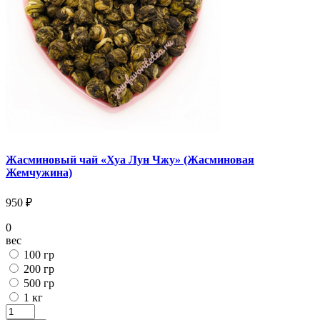
Жасминовый чай «Хуа Лун Чжу» (Жасминовая
Жемчужина)
950 ₽
0
вес
100 гр
200 гр
500 гр
1 кг