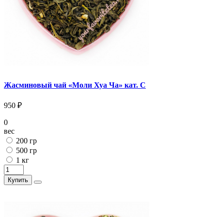
Жасминовый чай «Моли Хуа Ча» кат. С
950 ₽
0
вес
200 гр
500 гр
1 кг
Купить