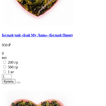
Белый чай «Бай Му Дань» (Белый Пион)
950 ₽
0
вес
200 гр
500 гр
1 кг
Купить