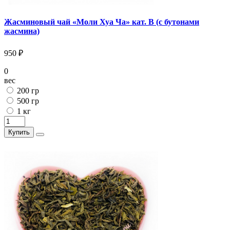
Жасминовый чай «Моли Хуа Ча» кат. В (с бутонами
жасмина)
950 ₽
0
вес
200 гр
500 гр
1 кг
Купить