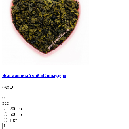
Жасминовый чай «Ганпаудер»
950 ₽
0
вес
200 гр
500 гр
1 кг