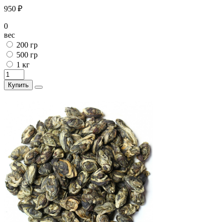
950 ₽
0
вес
200 гр
500 гр
1 кг
Купить