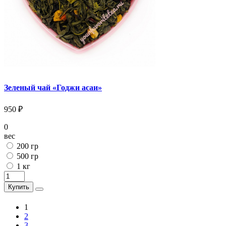
Зеленый чай «Годжи асаи»
950 ₽
0
вес
200 гр
500 гр
1 кг
Купить
1
2
3