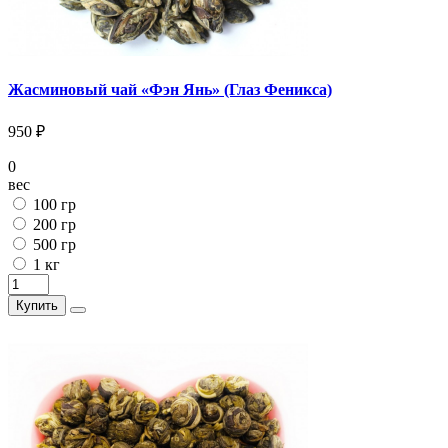
Жасминовый чай «Фэн Янь» (Глаз Феникса)
950 ₽
0
вес
100 гр
200 гр
500 гр
1 кг
Купить