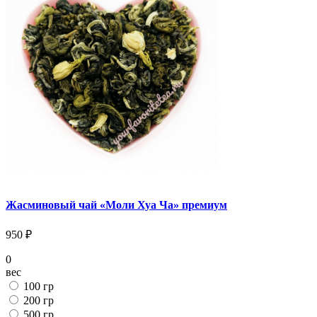
Жасминовый чай «Моли Хуа Ча» премиум
950 ₽
0
вес
100 гр
200 гр
500 гр