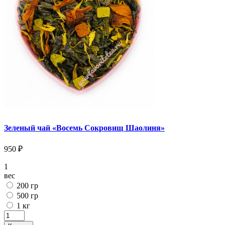
Зеленый чай «Восемь Сокровищ Шаолиня»
950 ₽
1
вес
200 гр
500 гр
1 кг