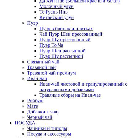
Да Хун Пао (Большой красный халат)
Молочный улун
Те Гуань Инь
Китайский улун
Пуэр
Пуэр в блинах и плитках
Чай Пуэр Шен прессованный
Пуэр Шу прессованный
Пуэр То Ча
Пуэр Шен рассыпной
Пуэр Шу рассыпной
Связанный чай
Травяной чай
Травяной чай премиум
Иван-чай
Иван-чай листовой и гранулированный с
натуральными добавками
Травяные сборы на Иван-чае
Ройбуш
Мате
Добавки к чаю
Черный чай
ПОСУДА
Чайники и типоды
Посуда и аксессуары