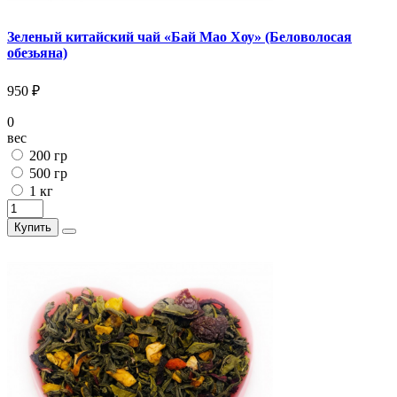
Зеленый китайский чай «Бай Мао Хоу» (Беловолосая
обезьяна)
950 ₽
0
вес
200 гр
500 гр
1 кг
Купить