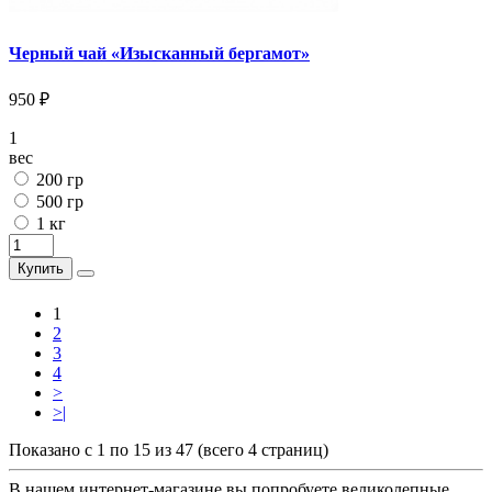
Черный чай «Изысканный бергамот»
950 ₽
1
вес
200 гр
500 гр
1 кг
Купить
1
2
3
4
>
>|
Показано с 1 по 15 из 47 (всего 4 страниц)
В нашем интернет-магазине вы попробуете великолепные