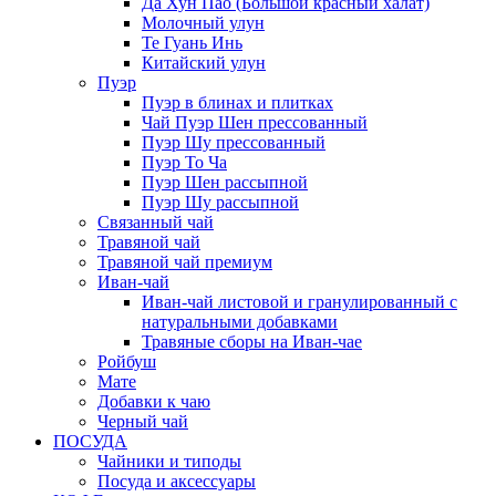
Да Хун Пао (Большой красный халат)
Молочный улун
Те Гуань Инь
Китайский улун
Пуэр
Пуэр в блинах и плитках
Чай Пуэр Шен прессованный
Пуэр Шу прессованный
Пуэр То Ча
Пуэр Шен рассыпной
Пуэр Шу рассыпной
Связанный чай
Травяной чай
Травяной чай премиум
Иван-чай
Иван-чай листовой и гранулированный с
натуральными добавками
Травяные сборы на Иван-чае
Ройбуш
Мате
Добавки к чаю
Черный чай
ПОСУДА
Чайники и типоды
Посуда и аксессуары