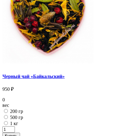
Черный чай «Байкальский»
950 ₽
0
вес
200 гр
500 гр
1 кг
Купить