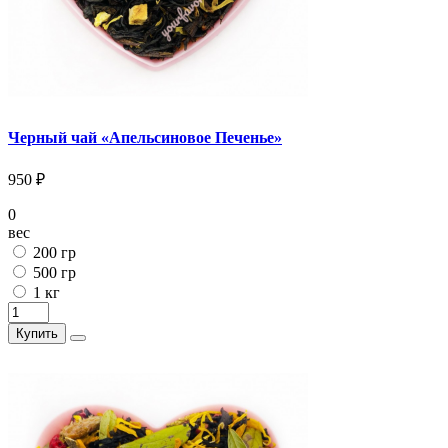
Черный чай «Апельсиновое Печенье»
950 ₽
0
вес
200 гр
500 гр
1 кг
Купить