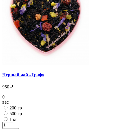
Черный чай «Граф»
950 ₽
0
вес
200 гр
500 гр
1 кг