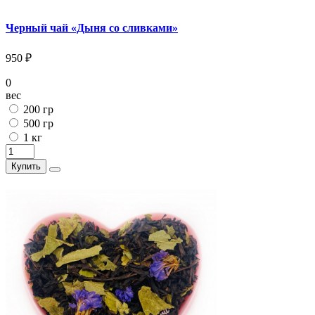
Черный чай «Дыня со сливками»
950 ₽
0
вес
200 гр
500 гр
1 кг
Купить