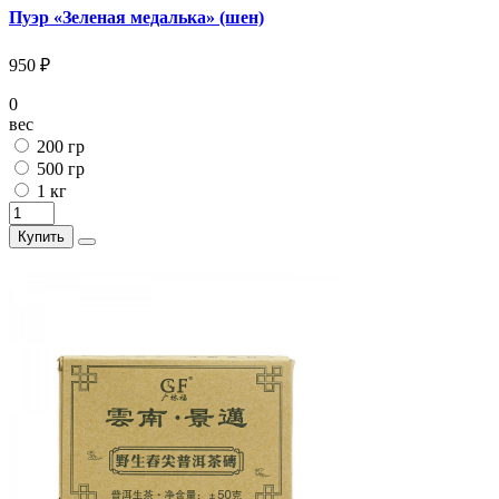
Пуэр «Зеленая медалька» (шен)
950 ₽
0
вес
200 гр
500 гр
1 кг
Купить