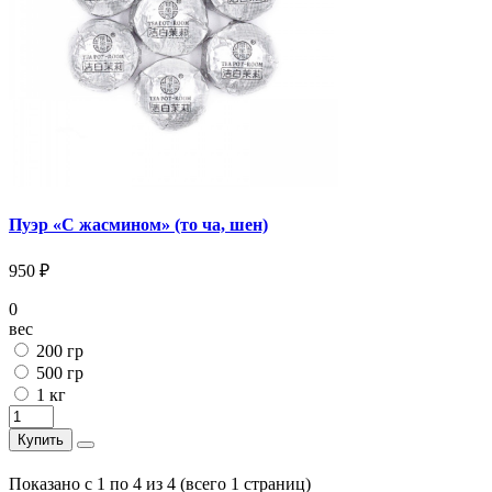
Пуэр «С жасмином» (то ча, шен)
950 ₽
0
вес
200 гр
500 гр
1 кг
Купить
Показано с 1 по 4 из 4 (всего 1 страниц)