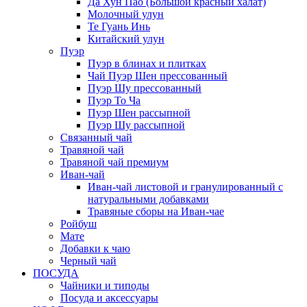
Да Хун Пао (Большой красный халат)
Молочный улун
Те Гуань Инь
Китайский улун
Пуэр
Пуэр в блинах и плитках
Чай Пуэр Шен прессованный
Пуэр Шу прессованный
Пуэр То Ча
Пуэр Шен рассыпной
Пуэр Шу рассыпной
Связанный чай
Травяной чай
Травяной чай премиум
Иван-чай
Иван-чай листовой и гранулированный с
натуральными добавками
Травяные сборы на Иван-чае
Ройбуш
Мате
Добавки к чаю
Черный чай
ПОСУДА
Чайники и типоды
Посуда и аксессуары