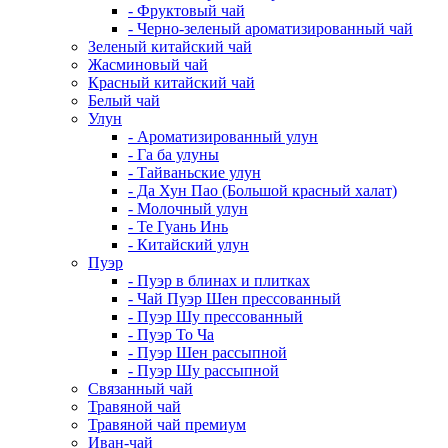
- Фруктовый чай
- Черно-зеленый ароматизированный чай
Зеленый китайский чай
Жасминовый чай
Красный китайский чай
Белый чай
Улун
- Ароматизированный улун
- Га ба улуны
- Тайваньские улун
- Да Хун Пао (Большой красный халат)
- Молочный улун
- Те Гуань Инь
- Китайский улун
Пуэр
- Пуэр в блинах и плитках
- Чай Пуэр Шен прессованный
- Пуэр Шу прессованный
- Пуэр То Ча
- Пуэр Шен рассыпной
- Пуэр Шу рассыпной
Связанный чай
Травяной чай
Травяной чай премиум
Иван-чай