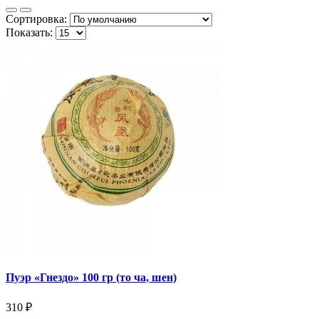
Сортировка:
Показать:
Пуэр «Гнездо» 100 гр (то ча, шен)
310 ₽