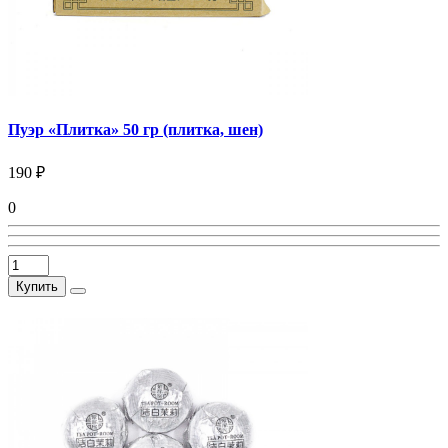
Пуэр «Плитка» 50 гр (плитка, шен)
190 ₽
0
Купить