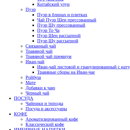
Китайский улун
Пуэр
Пуэр в блинах и плитках
Чай Пуэр Шен прессованный
Пуэр Шу прессованный
Пуэр То Ча
Пуэр Шен рассыпной
Пуэр Шу рассыпной
Связанный чай
Травяной чай
Травяной чай премиум
Иван-чай
Иван-чай листовой и гранулированный с нат
Травяные сборы на Иван-чае
Ройбуш
Мате
Добавки к чаю
Черный чай
ПОСУДА
Чайники и типоды
Посуда и аксессуары
КОФЕ
Ароматизированный кофе
Классический кофе
ИМБИРНЫЕ НАПИТКИ