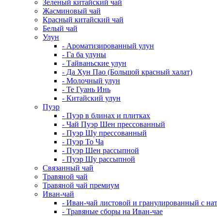
Зеленый китайский чай
Жасминовый чай
Красный китайский чай
Белый чай
Улун
- Ароматизированный улун
- Га ба улуны
- Тайваньские улун
- Да Хун Пао (Большой красный халат)
- Молочный улун
- Те Гуань Инь
- Китайский улун
Пуэр
- Пуэр в блинах и плитках
- Чай Пуэр Шен прессованный
- Пуэр Шу прессованный
- Пуэр То Ча
- Пуэр Шен рассыпной
- Пуэр Шу рассыпной
Связанный чай
Травяной чай
Травяной чай премиум
Иван-чай
- Иван-чай листовой и гранулированный с н
- Травяные сборы на Иван-чае