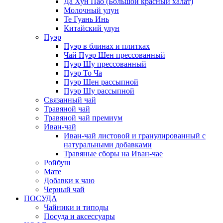
Да Хун Пао (Большой красный халат)
Молочный улун
Те Гуань Инь
Китайский улун
Пуэр
Пуэр в блинах и плитках
Чай Пуэр Шен прессованный
Пуэр Шу прессованный
Пуэр То Ча
Пуэр Шен рассыпной
Пуэр Шу рассыпной
Связанный чай
Травяной чай
Травяной чай премиум
Иван-чай
Иван-чай листовой и гранулированный с
натуральными добавками
Травяные сборы на Иван-чае
Ройбуш
Мате
Добавки к чаю
Черный чай
ПОСУДА
Чайники и типоды
Посуда и аксессуары