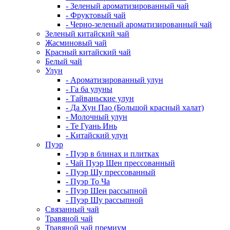
- Зеленый ароматизированный чай
- Фруктовый чай
- Черно-зеленый ароматизированный чай
Зеленый китайский чай
Жасминовый чай
Красный китайский чай
Белый чай
Улун
- Ароматизированный улун
- Га ба улуны
- Тайваньские улун
- Да Хун Пао (Большой красный халат)
- Молочный улун
- Те Гуань Инь
- Китайский улун
Пуэр
- Пуэр в блинах и плитках
- Чай Пуэр Шен прессованный
- Пуэр Шу прессованный
- Пуэр То Ча
- Пуэр Шен рассыпной
- Пуэр Шу рассыпной
Связанный чай
Травяной чай
Травяной чай премиум