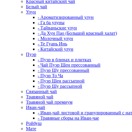
Красный китайский чай
Белый чай
Улун
- Ароматизированный улун
- Га ба улуны
- Тайваньские улун
- Да Хун Пао (Большой красный халат)
- Молочный улун
- Те Гуань Инь
- Китайский улун
Пуэр
- Пуэр в блинах и плитках
- Чай Пуэр Шен прессованный
- Пуэр Шу прессованный
- Пуэр То Ча
- Пуэр Шен рассыпной
- Пуэр Шу рассыпной
Связанный чай
Травяной чай
Травяной чай премиум
Иван-чай
- Иван-чай листовой и гранулированный с н
- Травяные сборы на Иван-чае
Ройбуш
Мате