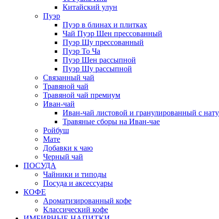
Китайский улун
Пуэр
Пуэр в блинах и плитках
Чай Пуэр Шен прессованный
Пуэр Шу прессованный
Пуэр То Ча
Пуэр Шен рассыпной
Пуэр Шу рассыпной
Связанный чай
Травяной чай
Травяной чай премиум
Иван-чай
Иван-чай листовой и гранулированный с нат
Травяные сборы на Иван-чае
Ройбуш
Мате
Добавки к чаю
Черный чай
ПОСУДА
Чайники и типоды
Посуда и аксессуары
КОФЕ
Ароматизированный кофе
Классический кофе
ИМБИРНЫЕ НАПИТКИ