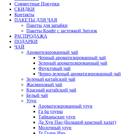
Совместные Покупки
СКИДКИ
Контакты
ПАКЕТЫ ДЛЯ ЧАЯ
Пакеты для запайки
Пакеты Крафт с застежкой Зиплок
РАСПРОДАЖА
ПОДАРКИ
ЧАЙ
Ароматизированный чай
Черный ароматизированный чай
Зеленый ароматизированный чай
Фруктовый чай
Черно-зеленый ароматизированный чай
Зеленый китайский чай
Жасминовый чай
Красный китайский чай
Белый чай
Улун
Ароматизированный улун
Га ба улуны
Тайваньские улун
Да Хун Пао (Большой красный халат)
Молочный улун
Те Гуань Инь