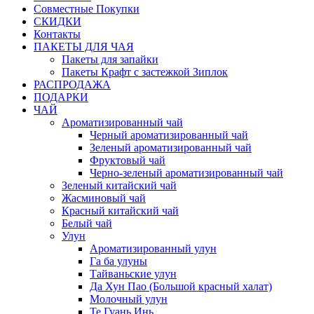
Совместные Покупки
СКИДКИ
Контакты
ПАКЕТЫ ДЛЯ ЧАЯ
Пакеты для запайки
Пакеты Крафт с застежкой Зиплок
РАСПРОДАЖА
ПОДАРКИ
ЧАЙ
Ароматизированный чай
Черный ароматизированный чай
Зеленый ароматизированный чай
Фруктовый чай
Черно-зеленый ароматизированный чай
Зеленый китайский чай
Жасминовый чай
Красный китайский чай
Белый чай
Улун
Ароматизированный улун
Га ба улуны
Тайваньские улун
Да Хун Пао (Большой красный халат)
Молочный улун
Те Гуань Инь