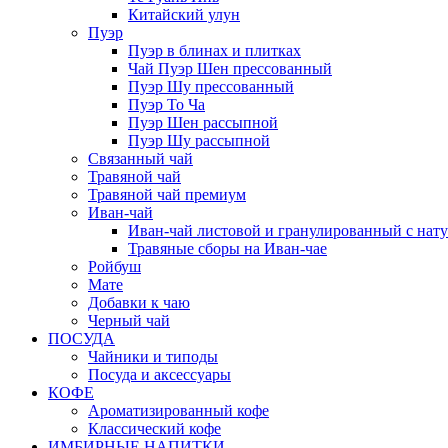
Китайский улун
Пуэр
Пуэр в блинах и плитках
Чай Пуэр Шен прессованный
Пуэр Шу прессованный
Пуэр То Ча
Пуэр Шен рассыпной
Пуэр Шу рассыпной
Связанный чай
Травяной чай
Травяной чай премиум
Иван-чай
Иван-чай листовой и гранулированный с нат
Травяные сборы на Иван-чае
Ройбуш
Мате
Добавки к чаю
Черный чай
ПОСУДА
Чайники и типоды
Посуда и аксессуары
КОФЕ
Ароматизированный кофе
Классический кофе
ИМБИРНЫЕ НАПИТКИ