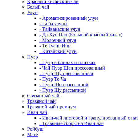
Красный китайский чай
Белый чай
Улун
- Ароматизированный улун
- Га ба улуны
- Тайваньские улун
- Да Хун Пао (Большой красный халат)
- Молочный улун
- Те Гуань Инь
- Китайский улун
Пуэр
- Пуэр в блинах и плитках
- Чай Пуэр Шен прессованный
- Пуэр Шу прессованный
- Пуэр То Ча
- Пуэр Шен рассыпной
- Пуэр Шу рассыпной
Связанный чай
Травяной чай
Травяной чай премиум
Иван-чай
- Иван-чай листовой и гранулированный с н
- Травяные сборы на Иван-чае
Ройбуш
Мате