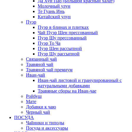
Да Хун Пао (Большой красный халат)
Молочный улун
Те Гуань Инь
Китайский улун
Пуэр
Пуэр в блинах и плитках
Чай Пуэр Шен прессованный
Пуэр Шу прессованный
Пуэр То Ча
Пуэр Шен рассыпной
Пуэр Шу рассыпной
Связанный чай
Травяной чай
Травяной чай премиум
Иван-чай
Иван-чай листовой и гранулированный с
натуральными добавками
Травяные сборы на Иван-чае
Ройбуш
Мате
Добавки к чаю
Черный чай
ПОСУДА
Чайники и типоды
Посуда и аксессуары