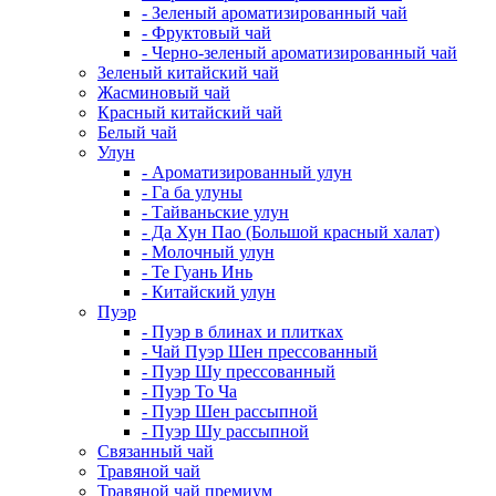
- Зеленый ароматизированный чай
- Фруктовый чай
- Черно-зеленый ароматизированный чай
Зеленый китайский чай
Жасминовый чай
Красный китайский чай
Белый чай
Улун
- Ароматизированный улун
- Га ба улуны
- Тайваньские улун
- Да Хун Пао (Большой красный халат)
- Молочный улун
- Те Гуань Инь
- Китайский улун
Пуэр
- Пуэр в блинах и плитках
- Чай Пуэр Шен прессованный
- Пуэр Шу прессованный
- Пуэр То Ча
- Пуэр Шен рассыпной
- Пуэр Шу рассыпной
Связанный чай
Травяной чай
Травяной чай премиум