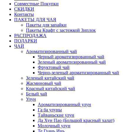
Совместные Покупки
СКИДКИ
Контакты
ПАКЕТЫ ДЛЯ ЧАЯ
Пакеты для запайки
Пакеты Крафт с застежкой Зиплок
РАСПРОДАЖА
ПОДАРКИ
ЧАЙ
Ароматизированный чай
Черный ароматизированный чай
Зеленый ароматизированный чай
Фруктовый чай
Черно-зеленый ароматизированный чай
Зеленый китайский чай
Жасминовый чай
Красный китайский чай
Белый чай
Улун
Ароматизированный улун
Га ба улуны
Тайваньские улун
Да Хун Пао (Большой красный халат)
Молочный улун
Те Гуань Инь