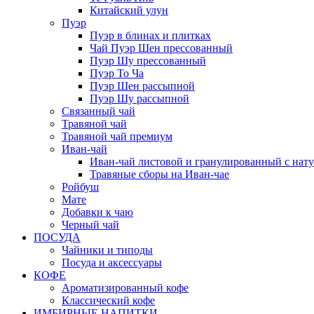
Китайский улун
Пуэр
Пуэр в блинах и плитках
Чай Пуэр Шен прессованный
Пуэр Шу прессованный
Пуэр То Ча
Пуэр Шен рассыпной
Пуэр Шу рассыпной
Связанный чай
Травяной чай
Травяной чай премиум
Иван-чай
Иван-чай листовой и гранулированный с нат
Травяные сборы на Иван-чае
Ройбуш
Мате
Добавки к чаю
Черный чай
ПОСУДА
Чайники и типоды
Посуда и аксессуары
КОФЕ
Ароматизированный кофе
Классический кофе
ИМБИРНЫЕ НАПИТКИ