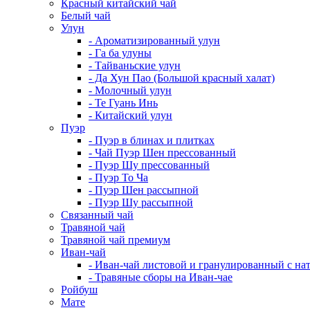
Красный китайский чай
Белый чай
Улун
- Ароматизированный улун
- Га ба улуны
- Тайваньские улун
- Да Хун Пао (Большой красный халат)
- Молочный улун
- Те Гуань Инь
- Китайский улун
Пуэр
- Пуэр в блинах и плитках
- Чай Пуэр Шен прессованный
- Пуэр Шу прессованный
- Пуэр То Ча
- Пуэр Шен рассыпной
- Пуэр Шу рассыпной
Связанный чай
Травяной чай
Травяной чай премиум
Иван-чай
- Иван-чай листовой и гранулированный с н
- Травяные сборы на Иван-чае
Ройбуш
Мате