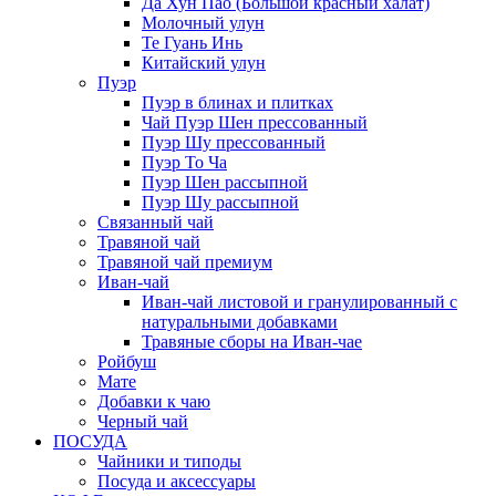
Да Хун Пао (Большой красный халат)
Молочный улун
Те Гуань Инь
Китайский улун
Пуэр
Пуэр в блинах и плитках
Чай Пуэр Шен прессованный
Пуэр Шу прессованный
Пуэр То Ча
Пуэр Шен рассыпной
Пуэр Шу рассыпной
Связанный чай
Травяной чай
Травяной чай премиум
Иван-чай
Иван-чай листовой и гранулированный с
натуральными добавками
Травяные сборы на Иван-чае
Ройбуш
Мате
Добавки к чаю
Черный чай
ПОСУДА
Чайники и типоды
Посуда и аксессуары