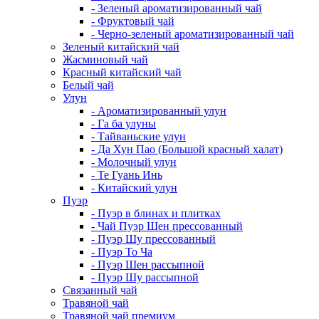
- Зеленый ароматизированный чай
- Фруктовый чай
- Черно-зеленый ароматизированный чай
Зеленый китайский чай
Жасминовый чай
Красный китайский чай
Белый чай
Улун
- Ароматизированный улун
- Га ба улуны
- Тайваньские улун
- Да Хун Пао (Большой красный халат)
- Молочный улун
- Те Гуань Инь
- Китайский улун
Пуэр
- Пуэр в блинах и плитках
- Чай Пуэр Шен прессованный
- Пуэр Шу прессованный
- Пуэр То Ча
- Пуэр Шен рассыпной
- Пуэр Шу рассыпной
Связанный чай
Травяной чай
Травяной чай премиум