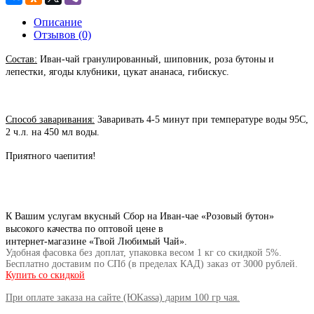
Описание
Отзывов (0)
Состав:
Иван-чай гранулированный, шиповник, роза бутоны и
лепестки, ягоды клубники, цукат ананаса, гибискус.
Способ заваривания:
Заваривать 4-5 минут при температуре воды 95C,
2 ч.л. на 450 мл воды.
Приятного чаепития!
К Вашим услугам вкусный Сбор на Иван-чае «Розовый бутон»
высокого качества по оптовой цене в
интернет-магазине «Твой Любимый Чай».
Удобная фасовка без доплат, упаковка весом 1 кг со скидкой 5%.
Бесплатно доставим по СПб (в пределах КАД) заказ от
3000 рублей.
Купить со скидкой
При оплате заказа на сайте (ЮKassa) дарим 100 гр чая.