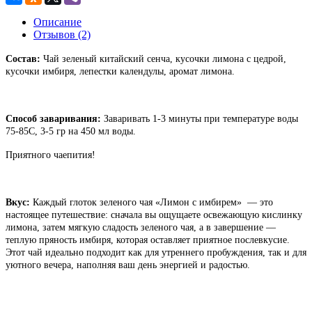
Описание
Отзывов (2)
Состав:
Чай зеленый китайский сенча, кусочки лимона с цедрой,
кусочки имбиря, лепестки календулы, аромат лимона.
Спос
об заваривания:
Заваривать 1-3 минуты при температуре воды
75-85C, 3-5 гр на 450 мл воды.
Приятного чаепития!
Вкус:
Каждый глоток зеленого чая
«Лимон с имбирем»
— это
настоящее путешествие: сначала вы ощущаете освежающую кислинку
лимона, затем мягкую сладость зеленого чая, а в завершение —
теплую пряность имбиря, которая оставляет приятное послевкусие.
Этот чай идеально подходит как для утреннего пробуждения, так и для
уютного вечера, наполняя ваш день энергией и радостью.