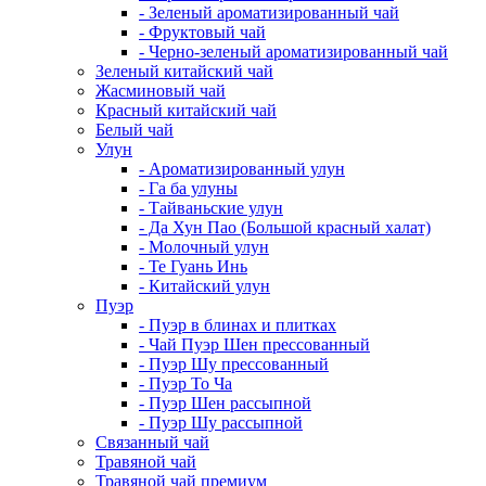
- Зеленый ароматизированный чай
- Фруктовый чай
- Черно-зеленый ароматизированный чай
Зеленый китайский чай
Жасминовый чай
Красный китайский чай
Белый чай
Улун
- Ароматизированный улун
- Га ба улуны
- Тайваньские улун
- Да Хун Пао (Большой красный халат)
- Молочный улун
- Те Гуань Инь
- Китайский улун
Пуэр
- Пуэр в блинах и плитках
- Чай Пуэр Шен прессованный
- Пуэр Шу прессованный
- Пуэр То Ча
- Пуэр Шен рассыпной
- Пуэр Шу рассыпной
Связанный чай
Травяной чай
Травяной чай премиум