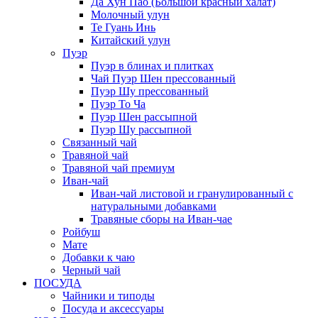
Да Хун Пао (Большой красный халат)
Молочный улун
Те Гуань Инь
Китайский улун
Пуэр
Пуэр в блинах и плитках
Чай Пуэр Шен прессованный
Пуэр Шу прессованный
Пуэр То Ча
Пуэр Шен рассыпной
Пуэр Шу рассыпной
Связанный чай
Травяной чай
Травяной чай премиум
Иван-чай
Иван-чай листовой и гранулированный с
натуральными добавками
Травяные сборы на Иван-чае
Ройбуш
Мате
Добавки к чаю
Черный чай
ПОСУДА
Чайники и типоды
Посуда и аксессуары