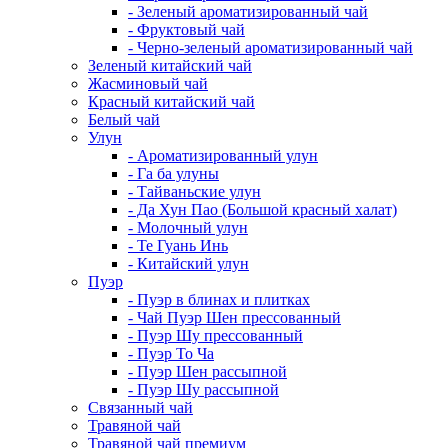
- Зеленый ароматизированный чай
- Фруктовый чай
- Черно-зеленый ароматизированный чай
Зеленый китайский чай
Жасминовый чай
Красный китайский чай
Белый чай
Улун
- Ароматизированный улун
- Га ба улуны
- Тайваньские улун
- Да Хун Пао (Большой красный халат)
- Молочный улун
- Те Гуань Инь
- Китайский улун
Пуэр
- Пуэр в блинах и плитках
- Чай Пуэр Шен прессованный
- Пуэр Шу прессованный
- Пуэр То Ча
- Пуэр Шен рассыпной
- Пуэр Шу рассыпной
Связанный чай
Травяной чай
Травяной чай премиум