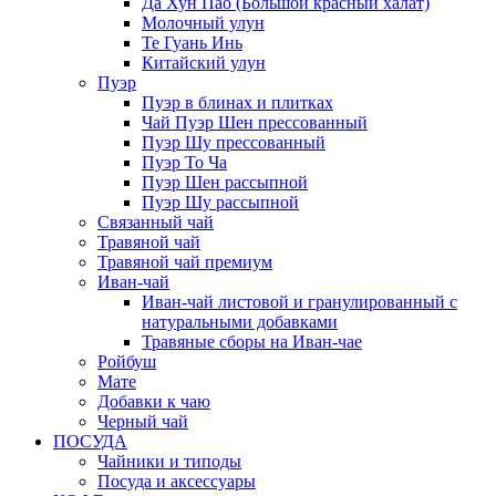
Да Хун Пао (Большой красный халат)
Молочный улун
Те Гуань Инь
Китайский улун
Пуэр
Пуэр в блинах и плитках
Чай Пуэр Шен прессованный
Пуэр Шу прессованный
Пуэр То Ча
Пуэр Шен рассыпной
Пуэр Шу рассыпной
Связанный чай
Травяной чай
Травяной чай премиум
Иван-чай
Иван-чай листовой и гранулированный с
натуральными добавками
Травяные сборы на Иван-чае
Ройбуш
Мате
Добавки к чаю
Черный чай
ПОСУДА
Чайники и типоды
Посуда и аксессуары