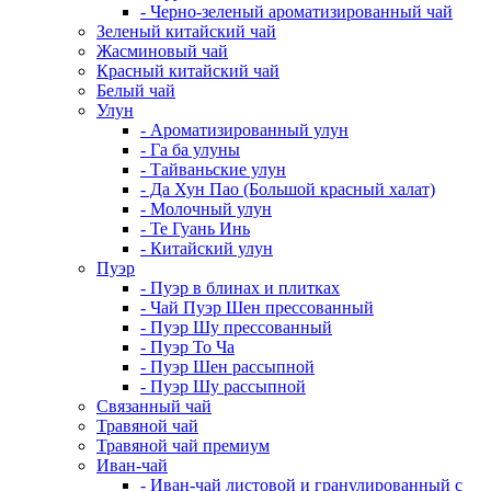
- Черно-зеленый ароматизированный чай
Зеленый китайский чай
Жасминовый чай
Красный китайский чай
Белый чай
Улун
- Ароматизированный улун
- Га ба улуны
- Тайваньские улун
- Да Хун Пао (Большой красный халат)
- Молочный улун
- Те Гуань Инь
- Китайский улун
Пуэр
- Пуэр в блинах и плитках
- Чай Пуэр Шен прессованный
- Пуэр Шу прессованный
- Пуэр То Ча
- Пуэр Шен рассыпной
- Пуэр Шу рассыпной
Связанный чай
Травяной чай
Травяной чай премиум
Иван-чай
- Иван-чай листовой и гранулированный с