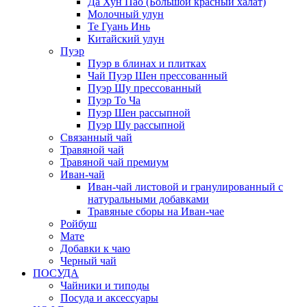
Да Хун Пао (Большой красный халат)
Молочный улун
Те Гуань Инь
Китайский улун
Пуэр
Пуэр в блинах и плитках
Чай Пуэр Шен прессованный
Пуэр Шу прессованный
Пуэр То Ча
Пуэр Шен рассыпной
Пуэр Шу рассыпной
Связанный чай
Травяной чай
Травяной чай премиум
Иван-чай
Иван-чай листовой и гранулированный с
натуральными добавками
Травяные сборы на Иван-чае
Ройбуш
Мате
Добавки к чаю
Черный чай
ПОСУДА
Чайники и типоды
Посуда и аксессуары