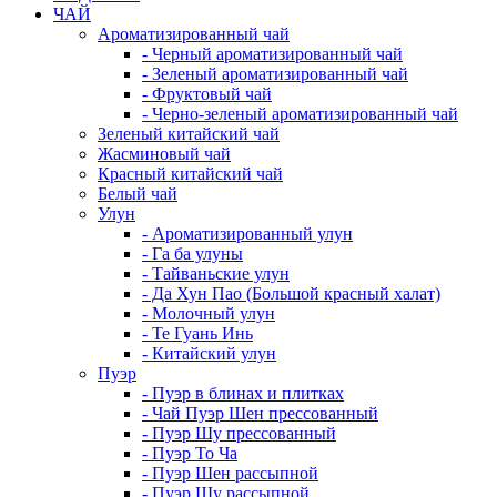
ЧАЙ
Ароматизированный чай
- Черный ароматизированный чай
- Зеленый ароматизированный чай
- Фруктовый чай
- Черно-зеленый ароматизированный чай
Зеленый китайский чай
Жасминовый чай
Красный китайский чай
Белый чай
Улун
- Ароматизированный улун
- Га ба улуны
- Тайваньские улун
- Да Хун Пао (Большой красный халат)
- Молочный улун
- Те Гуань Инь
- Китайский улун
Пуэр
- Пуэр в блинах и плитках
- Чай Пуэр Шен прессованный
- Пуэр Шу прессованный
- Пуэр То Ча
- Пуэр Шен рассыпной
- Пуэр Шу рассыпной