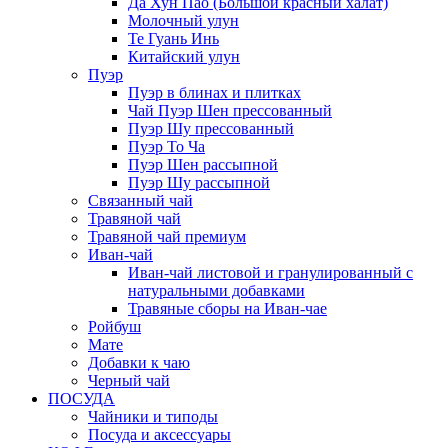
Да Хун Пао (Большой красный халат)
Молочный улун
Те Гуань Инь
Китайский улун
Пуэр
Пуэр в блинах и плитках
Чай Пуэр Шен прессованный
Пуэр Шу прессованный
Пуэр То Ча
Пуэр Шен рассыпной
Пуэр Шу рассыпной
Связанный чай
Травяной чай
Травяной чай премиум
Иван-чай
Иван-чай листовой и гранулированный с
натуральными добавками
Травяные сборы на Иван-чае
Ройбуш
Мате
Добавки к чаю
Черный чай
ПОСУДА
Чайники и типоды
Посуда и аксессуары