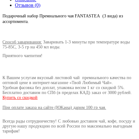
Отзывов (0)
Подарочный набор Премиального чая FANTASTEA (3 вида) из
ассортимента.
Способ заваривания:
Заваривать 1-3 минуты при температуре воды
75-85C, 3-5 гр на 450 мл воды.
Приятного чаепития!
К Вашим услугам вкусный листовой чай премиального качества по
оптовой цене в
интернет-магазине «Твой Любимый Чай».
Удобная фасовка без доплат, упаковка весом 1 кг со скидкой 5%.
Бесплатно доставим по СПб (в пределах КАД) заказ от
3000 рублей.
Купить со скидкой
При оплате заказа на сайте (ЮKassa) дарим 100 гр чая.
Всегда рады сотрудничеству! С любовью доставим чай, кофе, посуду и
другую нашу продукцию по всей России по максимально выгодным
тарифам!