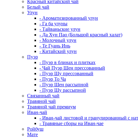
Красный китайский чай
Белый чай
Улун
- Ароматизированный улун
- Га ба улуны
- Тайваньские улун
- Да Хун Пао (Большой красный халат)
- Молочный улун
- Те Гуань Инь
- Китайский улун
Пуэр
- Пуэр в блинах и плитках
- Чай Пуэр Шен прессованный
- Пуэр Шу прессованный
- Пуэр То Ча
- Пуэр Шен рассыпной
- Пуэр Шу рассыпной
Связанный чай
Травяной чай
Травяной чай премиум
Иван-чай
- Иван-чай листовой и гранулированный с н
- Травяные сборы на Иван-чае
Ройбуш
Мате