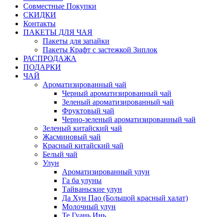
Совместные Покупки
СКИДКИ
Контакты
ПАКЕТЫ ДЛЯ ЧАЯ
Пакеты для запайки
Пакеты Крафт с застежкой Зиплок
РАСПРОДАЖА
ПОДАРКИ
ЧАЙ
Ароматизированный чай
Черный ароматизированный чай
Зеленый ароматизированный чай
Фруктовый чай
Черно-зеленый ароматизированный чай
Зеленый китайский чай
Жасминовый чай
Красный китайский чай
Белый чай
Улун
Ароматизированный улун
Га ба улуны
Тайваньские улун
Да Хун Пао (Большой красный халат)
Молочный улун
Те Гуань Инь