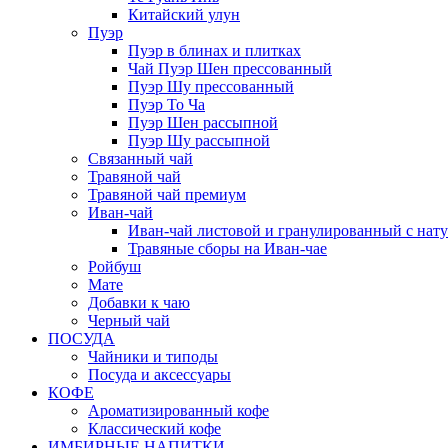
Китайский улун
Пуэр
Пуэр в блинах и плитках
Чай Пуэр Шен прессованный
Пуэр Шу прессованный
Пуэр То Ча
Пуэр Шен рассыпной
Пуэр Шу рассыпной
Связанный чай
Травяной чай
Травяной чай премиум
Иван-чай
Иван-чай листовой и гранулированный с нат
Травяные сборы на Иван-чае
Ройбуш
Мате
Добавки к чаю
Черный чай
ПОСУДА
Чайники и типоды
Посуда и аксессуары
КОФЕ
Ароматизированный кофе
Классический кофе
ИМБИРНЫЕ НАПИТКИ